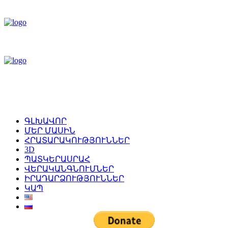
ԳԼԽԱՎՈՐ
ՄԵՐ ՄԱՍԻՆ
ՀՐԱՏԱՐԱԿՈՒԹՅՈՒՆՆԵՐ
3D
ՊԱՏԿԵՐԱՍՐԱՀ
ՎԵՐԱԿԱՆԳՆՈՒՄՆԵՐ
ԻՐԱԴԱՐՁՈՒԹՅՈՒՆՆԵՐ
ԿԱՊ