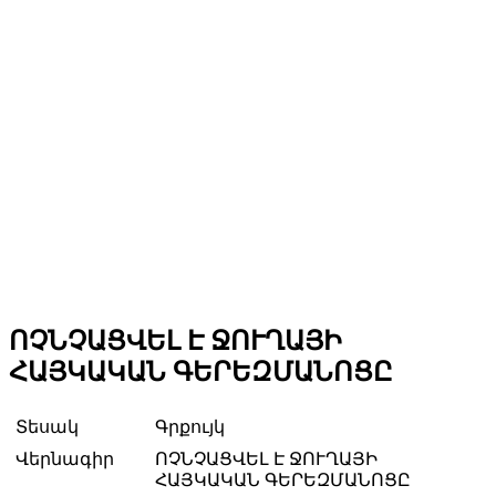
ՈՉՆՉԱՑՎԵԼ Է ՋՈՒՂԱՅԻ
ՀԱՅԿԱԿԱՆ ԳԵՐԵԶՄԱՆՈՑԸ
Տեսակ
Գրքույկ
Վերնագիր
ՈՉՆՉԱՑՎԵԼ Է ՋՈՒՂԱՅԻ
ՀԱՅԿԱԿԱՆ ԳԵՐԵԶՄԱՆՈՑԸ