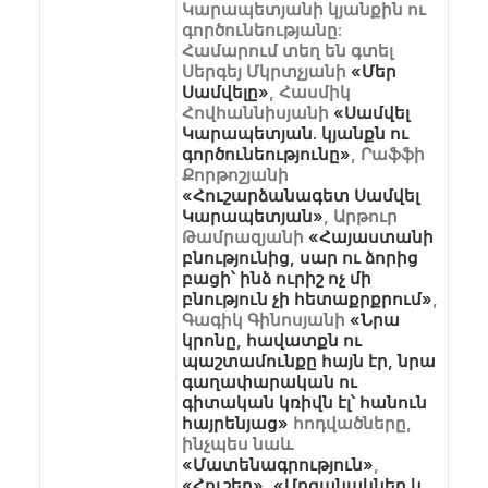
Կարապետյանի կյանքին ու
գործունեությանը:
Համարում տեղ են գտել
Սերգեյ Մկրտչյանի
«Մեր
Սամվելը»
, Հասմիկ
Հովհաննիսյանի
«Սամվել
Կարապետյան. կյանքն ու
գործունեությունը»
, Րաֆֆի
Քորթոշյանի
«Հուշարձանագետ Սամվել
Կարապետյան»
, Արթուր
Թամրազյանի
«Հայաստանի
բնությունից, սար ու ձորից
բացի՝ ինձ ուրիշ ոչ մի
բնություն չի հետաքրքրում»
,
Գագիկ Գինոսյանի
«Նրա
կրոնը, հավատքն ու
պաշտամունքը հայն էր, նրա
գաղափարական ու
գիտական կռիվն էլ՝ հանուն
հայրենյաց»
հոդվածները,
ինչպես նաև
«Մատենագրություն»
,
«Հուշեր»
,
«Մրցանակներ և