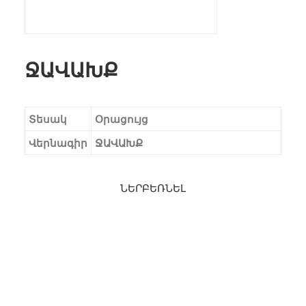
ՋԱՎԱԽՔ
Տեսակ
Օրացույց
Վերնագիր
ՋԱՎԱԽՔ
ՆԵՐԲԵՌՆԵԼ