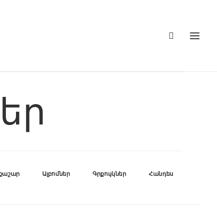
եր
րքաշար
Ալբոմներ
Գրքույկներ
Հանդես