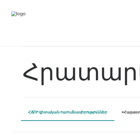
Հրատարա
ՀՃՈՒ գիտական ուսումնասիրություններ
«Հայաստ