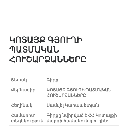
ԿԱՊ
ԿՈՏԱՅՔ ԳՅՈՒՂԻ
ՊԱՏՄԱԿԱՆ
ՀՈՒՇԱՐՁԱՆՆԵՐԸ
Տեսակ
Գիրք
Վերնագիր
ԿՈՏԱՅՔ ԳՅՈՒՂԻ ՊԱՏՄԱԿԱՆ
ՀՈՒՇԱՐՁԱՆՆԵՐԸ
Հեղինակ
Սամվել Կարապետյան
Համառոտ
Գիրքը նվիրված է ՀՀ Կոտայքի
տեղեկություն
մարզի համանուն գյուղին: