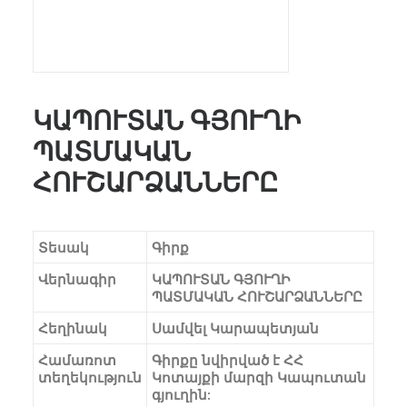
ԿԱՊՈՒՏԱՆ ԳՅՈՒՂԻ
ՊԱՏՄԱԿԱՆ
ՀՈՒՇԱՐՁԱՆՆԵՐԸ
Տեսակ
Գիրք
Վերնագիր
ԿԱՊՈՒՏԱՆ ԳՅՈՒՂԻ
ՊԱՏՄԱԿԱՆ ՀՈՒՇԱՐՁԱՆՆԵՐԸ
Հեղինակ
Սամվել Կարապետյան
Համառոտ
Գիրքը նվիրված է ՀՀ
տեղեկություն
Կոտայքի մարզի Կապուտան
գյուղին: