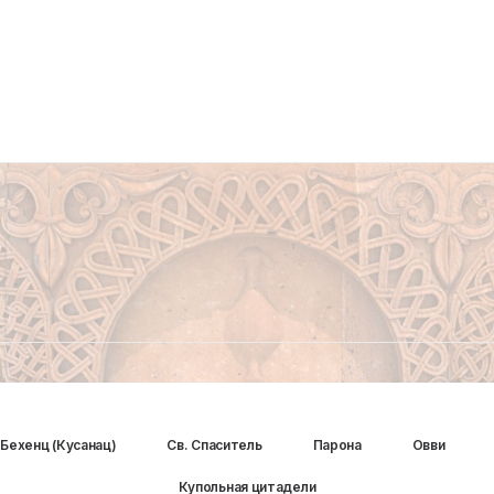
Бехенц (Кусанац)
Св. Спаситель
Парона
Овви
Купольная цитадели