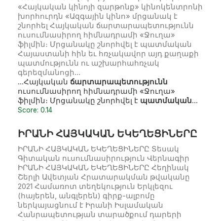
«Հայկական կինոյի զարթոնք» կինոկենտրոնի
խորհուրդն «Ազգային կինո» մրցանակ է
շնորհել Հայկական ճարտարապետությունն
ուսումնասիրող հիմնադրամի «Ջուղա»
ֆիլմին։ Մրցանակը շնորհվել է պատմական
Հայաստանի հին եւ հռչակավոր այդ քաղաքի
պատմությունն ու աշխարհահռչակ
գերեզմանոցի…
…Հայկական
ճարտարապետությունն
ուսումնասիրող հիմնադրամի «Ջուղա»
ֆիլմին։ Մրցանակը շնորհվել է
պատմական
…
Score: 0.14
ԻՐԱՆԻ ՀԱՅԿԱԿԱՆ ԵԿԵՂԵՑԻՆԵՐԸ
ԻՐԱՆԻ ՀԱՅԿԱԿԱՆ ԵԿԵՂԵՑԻՆԵՐԸ Տեսակ
Գիտական ուսումնասիրություն Վերնագիր
ԻՐԱՆԻ ՀԱՅԿԱԿԱՆ ԵԿԵՂԵՑԻՆԵՐԸ Հեղինակ
Շերլի Ավետյան Հրատարակման թվականը
2021 Համառոտ տեղեկություն Երկլեզու
(հայերեն, անգլերեն) գիրք-ալբոմը
ներկայացնում է Իրանի Իսլամական
Հանրապետության տարածքում դարերի