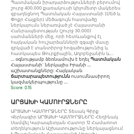
Պատմական իրադարձությունների բերումով
շուրջ 400.000 քառակուսի կիլոմետր մակերես
զբաղեցնող Պատմական Հայաստանի (Մեծ և
Փոքր Հայքեր) մեծագույն հատվածը
ներկայումս ներառված չէ Հայաստանի
Հանրապետության (շուրջ 30.000)
սահմանների մեջ, որի հետևանքով էլ
հայկական հուշարձանների զգալի մասը
զրկված է տանտիրոջ հոգածությունից և
հատկապես Թուրքիային, Ադրբեջանին և…
… օգնությամբ ձեռնամուխ է եղել
Պատմական
Հայաստանի` ներկայիս Իրանի …
աշխատանքները: Հայկական
ճարտարապետությունն
ուսումնասիրող
կազմակերպությունը …
Score: 0.15
ԱՐՑԱԽԻ ԿԱՄՈՒՐՋՆԵՐԸ
ԱՐՑԱԽԻ ԿԱՄՈՒՐՋՆԵՐԸ Տեսակ Գիրք
Վերնագիր ԱՐՑԱԽԻ ԿԱՄՈՒՐՋՆԵՐԸ Հեղինակ
Սամվել Կարապետյան Հատոր 12 Համառոտ
տեղեկություն Աշխատությունը ներկայացնում
է Պատմական Հայաստանի Արցախ