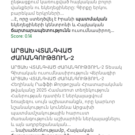
ընթացքում կառուցված հայկական բոլոր
վանքերն ու եկեղեցիները: Գիրքը երկու
բարեկամ երկրների…
…է, որը ստեղծվել է Իրանի
պատմական
եկեղեցիների կենտրոնի և Հայկական
ճարտարապետությունն
ուսումնասիրող…
Score: 0.14
ԱՐՑԱԽ ՎՏԱՆԳՎԱԾ
ԺԱՌԱՆԳՈՒԹՅՈՒՆ-2
ԱՐՑԱԽ ՎՏԱՆԳՎԱԾ ԺԱՌԱՆԳՈՒԹՅՈՒՆ-2 Տեսակ
Գիտական ուսումնասիրություն Վերնագիր
ԱՐՑԱԽ ՎՏԱՆԳՎԱԾ ԺԱՌԱՆԳՈՒԹՅՈՒՆ-2
Հեղինակ Րաֆֆի Քորթոշյան Հրատարակման
թվականը 2025 Համառոտ տեղեկություն
Հանրության դատին է ներկայացվում
եռալեզու սույն աշխատանքն, որը կարևոր
նշանակություն կունենա Արցախի
պատմամշակութային հարուստ
ժառանգությունն աշխարհին ներկայացնելու
և այն ադրբեջանական…
… նախաձեռնությամբ, Հայկական