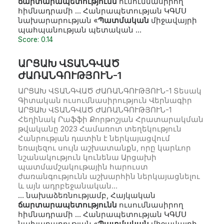
ճարտարապետությունն
ուսումնասիրող
հիմնադրամի … Հանրապետության ԿԳՄՍ
նախարարության «
Պատմական
միջավայրի
պահպանության պետական …
Score: 0.14
ԱՐՑԱԽ ՎՏԱՆԳՎԱԾ
ԺԱՌԱՆԳՈՒԹՅՈՒՆ-1
ԱՐՑԱԽ ՎՏԱՆԳՎԱԾ ԺԱՌԱՆԳՈՒԹՅՈՒՆ-1 Տեսակ
Գիտական ուսումնասիրություն Վերնագիր
ԱՐՑԱԽ ՎՏԱՆԳՎԱԾ ԺԱՌԱՆԳՈՒԹՅՈՒՆ-1
Հեղինակ Րաֆֆի Քորթոշյան Հրատարակման
թվականը 2023 Համառոտ տեղեկություն
Հանրության դատին է ներկայացվում
եռալեզու սույն աշխատանքն, որը կարևոր
նշանակություն կունենա Արցախի
պատմամշակութային հարուստ
ժառանգությունն աշխարհին ներկայացնելու
և այն ադրբեջանական…
… նախաձեռնությամբ, Հայկական
ճարտարապետությունն
ուսումնասիրող
հիմնադրամի … Հանրապետության ԿԳՄՍ
նախարարության «
Պատմական
միջավայրի