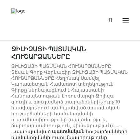
ՋԻԼԻԶԱՅԻ ՊԱՏՄԱԿԱՆ
ՀՈՒՇԱՐՁԱՆՆԵՐԸ
ՋԻԼԻԶԱՅԻ ՊԱՏՄԱԿԱՆ ՀՈՒՇԱՐՁԱՆՆԵՐԸ
Տեսակ Գիրք Վերնագիր ՋԻԼԻԶԱՅԻ ՊԱՏՄԱԿԱՆ
ՀՈՒՇԱՐՁԱՆՆԵՐԸ Հեղինակ Սամվել
Կարապետյան Համառոտ տեղեկություն
Գիրքը ներկայացնում է Հայաստանի
Հանրապետության Լոռու մարզի Ջիլիզա
գյուղի և գյուղամերձ տարածքների շուրջ 10
հնավայրերում պահպանված պատմական
հուշարձանների համակողմանի
ուսումնասիրությունը (պատմություն,
ճարտարապետություն, վիմագրություն):……
…պահպանված
պատմական
հուշարձանների
համակողմանի ուսումնասիրությունը