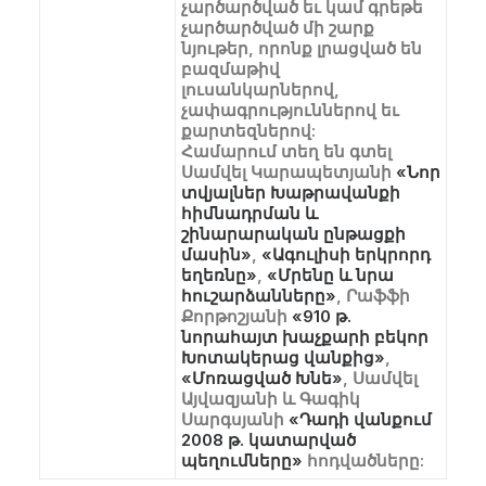
չարծարծված եւ կամ գրեթե
չարծարծված մի շարք
նյութեր, որոնք լրացված են
բազմաթիվ
լուսանկարներով,
չափագրություններով եւ
քարտեզներով:
Համարում տեղ են գտել
Սամվել Կարապետյանի
«Նոր
տվյալներ Խաթրավանքի
հիմնադրման և
շինարարական ընթացքի
մասին»
,
«Ագուլիսի երկրորդ
եղեռնը»
,
«Մրենը և նրա
հուշարձանները»
, Րաֆֆի
Քորթոշյանի
«910 թ.
նորահայտ խաչքարի բեկոր
Խոտակերաց վանքից»
,
«Մոռացված Խնե»
, Սամվել
Այվազյանի և Գագիկ
Սարգսյանի
«Դադի վանքում
2008 թ. կատարված
պեղումները»
հոդվածները: